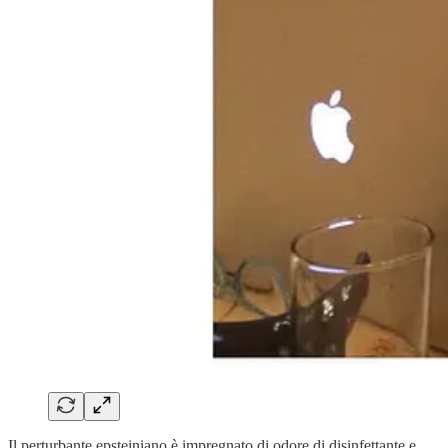
Il perturbante epsteiniano è impregnato di odore di disinfettante e