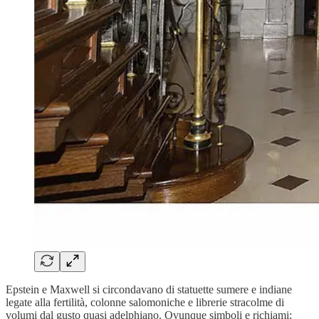
Epstein e Maxwell si circondavano di statuette sumere e indiane
legate alla fertilità, colonne salomoniche e librerie stracolme di
volumi dal gusto quasi adelphiano. Ovunque simboli e richiami: