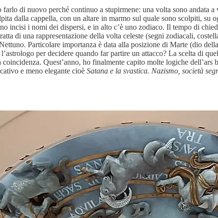
 farlo di nuovo perché continuo a stupirmene: una volta sono andata a v
pita dalla cappella, con un altare in marmo sul quale sono scolpiti, su ogni
o incisi i nomi dei dispersi, e in alto c’è uno zodiaco. Il tempo di chied
atta di una rappresentazione della volta celeste (segni zodiacali, costella
 Nettuno. Particolare importanza è data alla posizione di Marte (dio della
l’astrologo per decidere quando far partire un attacco? La scelta di quel
a coincidenza. Quest’anno, ho finalmente capito molte logiche dell’ars 
vocativo e meno elegante cioè
Satana e la svastica. Nazismo, società seg