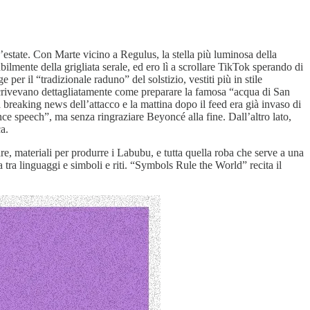
o d’estate. Con Marte vicino a Regulus, la stella più luminosa della
ilmente della grigliata serale, ed ero lì a scrollare TikTok sperando di
er il “tradizionale raduno” del solstizio, vestiti più in stile
descrivevano dettagliatamente come preparare la famosa “acqua di San
a breaking news dell’attacco e la mattina dopo il feed era già invaso di
e speech”, ma senza ringraziare Beyoncé alla fine. Dall’altro lato,
a.
e, materiali per produrre i Labubu, e tutta quella roba che serve a una
a tra linguaggi e simboli e riti. “Symbols Rule the World” recita il