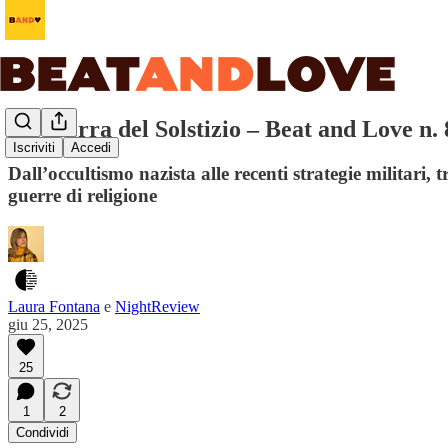
La guerra del Solstizio – Beat and Love n. 
Iscriviti
Accedi
Dall’occultismo nazista alle recenti strategie militari
guerre di religione
Laura Fontana
e
NightReview
giu 25, 2025
25
1
2
Condividi