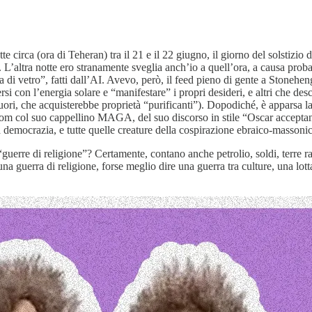
tte circa (ora di Teheran) tra il 21 e il 22 giugno, il giorno del solstizi
L’altra notte ero stranamente sveglia anch’io a quell’ora, a causa probab
vetro”, fatti dall’AI. Avevo, però, il feed pieno di gente a Stonehenge p
ersi con l’energia solare e “manifestare” i propri desideri, e altri che 
fuori, che acquisterebbe proprietà “purificanti”). Dopodiché, è apparsa l
om col suo cappellino MAGA, del suo discorso in stile “Oscar acceptanc
la democrazia, e tutte quelle creature della cospirazione ebraico-massonic
erre di religione”? Certamente, contano anche petrolio, soldi, terre rar
na guerra di religione, forse meglio dire una guerra tra culture, una lott