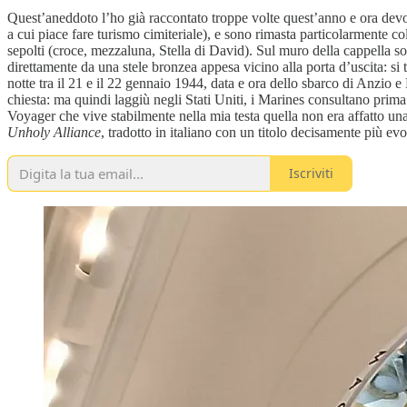
Quest’aneddoto l’ho già raccontato troppe volte quest’anno e ora devo
a cui piace fare turismo cimiteriale), e sono rimasta particolarmente col
sepolti (croce, mezzaluna, Stella di David). Sul muro della cappella son
direttamente da una stele bronzea appesa vicino alla porta d’uscita: si tr
notte tra il 21 e il 22 gennaio 1944, data e ora dello sbarco di Anzio e
chiesta: ma quindi laggiù negli Stati Uniti, i Marines consultano prima 
Voyager che vive stabilmente nella mia testa quella non era affatto un
Unholy Alliance
, tradotto in italiano con un titolo decisamente più e
Iscriviti