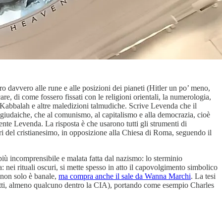
 davvero alle rune e alle posizioni dei pianeti (Hitler un po’ meno,
e, di come fossero fissati con le religioni orientali, la numerologia,
a Kabbalah e altre maledizioni talmudiche. Scrive Levenda che il
giudaiche, che al comunismo, al capitalismo e alla democrazia, cioè
ente Levenda. La risposta è che usarono tutti gli strumenti di
eri del cristianesimo, in opposizione alla Chiesa di Roma, seguendo il
iù incomprensibile e malata fatta dal nazismo: lo sterminio
: nei rituali oscuri, si mette spesso in atto il capovolgimento simbolico
e non solo è banale,
ma compra anche il sale da Wanna Marchi
. La tesi
n tutti, almeno qualcuno dentro la CIA), portando come esempio Charles