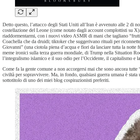
Detto questo, l’attacco degli Stati Uniti all’Iran è avvenuto alle 2 di no
costellazione del Leone (come notato dagli account complottisti su X). 
riaddormentarmi, con i nuovi video ASMR di mani che tagliano “frutta di 
Coachella che da druidi; tiktoker che suggerivano rituali per riconnett
Giovanni” (una ciotola piena d’acqua e fiori da lasciare tutta la notte 
meme ironici sulla terza guerra mondiale, di Trump nella Situation Ro
l’integralismo islamico e il suo odio per l’Occidente, il capitalismo e 
Come fa la gente comune a non accorgersi mai che sono ancora tutte “gu
civiltà per sopravvivere. Ma, in fondo, qualsiasi guerra umana è stata u
sottotitolo di uno dei miei blog cospirazionisti preferiti.