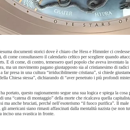
iesuma documenti storici dove è chiaro che Hess e Himmler ci credessero
 di come consultassero il calendario celtico per scegliere quando attaccar
arts. E di come, di contro, temessero quel popolo che aveva inventato l
a, ma un movimento pagano giustapposto sia al cristianesimo di radici 
 far presa in una cultura “irriducibilmente cristiana”, si chiede giustam
i della Chiesa stessa”, dichiarando di “aver penetrato i più profondi mist
ha portato, questo ragionamento segue una sua logica e spiega la cosa p
e di una “catena di montaggio” della morte che ricalcava quella capitalista
isi ma anche bruciati, perché nell’esoterismo “il fuoco purifica”. Il mal
 gli americani siano rimasti affascinati dalla mentalità nazista (se no
a inciso una svastica in fronte.