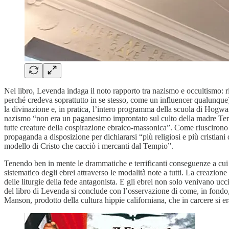
Nel libro, Levenda indaga il noto rapporto tra nazismo e occultismo: r
perché credeva soprattutto in se stesso, come un influencer qualunque),
la divinazione e, in pratica, l’intero programma della scuola di Hogw
nazismo “non era un paganesimo improntato sul culto della madre Terr
tutte creature della cospirazione ebraico-massonica”. Come riuscirono a
propaganda a disposizione per dichiararsi “più religiosi e più cristian
modello di Cristo che cacciò i mercanti dal Tempio”.
Tenendo ben in mente le drammatiche e terrificanti conseguenze a cui 
sistematico degli ebrei attraverso le modalità note a tutti. La creazion
delle liturgie della fede antagonista. E gli ebrei non solo venivano ucc
del libro di Levenda si conclude con l’osservazione di come, in fondo,
Manson, prodotto della cultura hippie californiana, che in carcere si er