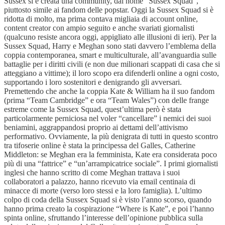
Sussex si è creata una community, dal nome “Sussex Squad”,
piuttosto simile ai fandom delle popstar. Oggi la Sussex Squad si è
ridotta di molto, ma prima contava migliaia di account online,
content creator con ampio seguito e anche svariati giornalisti
(qualcuno resiste ancora oggi, appigliato alle illusioni di ieri). Per la
Sussex Squad, Harry e Meghan sono stati davvero l’emblema della
coppia contemporanea, smart e multiculturale, all’avanguardia sulle
battaglie per i diritti civili (e non due milionari scappati di casa che si
atteggiano a vittime); il loro scopo era difenderli online a ogni costo,
supportando i loro sostenitori e denigrando gli avversari.
Premettendo che anche la coppia Kate & William ha il suo fandom
(prima “Team Cambridge” e ora “Team Wales”) con delle frange
estreme come la Sussex Squad, quest’ultima però è stata
particolarmente perniciosa nel voler “cancellare” i nemici dei suoi
beniamini, aggrappandosi proprio ai dettami dell’attivismo
performativo. Ovviamente, la più denigrata di tutti in questo scontro
tra tifoserie online è stata la principessa del Galles, Catherine
Middleton: se Meghan era la femminista, Kate era considerata poco
più di una “fattrice” e “un’arrampicatrice sociale”. I primi giornalisti
inglesi che hanno scritto di come Meghan trattava i suoi
collaboratori a palazzo, hanno ricevuto via email centinaia di
minacce di morte (verso loro stessi e la loro famiglia). L’ultimo
colpo di coda della Sussex Squad si è visto l’anno scorso, quando
hanno prima creato la cospirazione “Where is Kate”, e poi l’hanno
spinta online, sfruttando l’interesse dell’opinione pubblica sulla