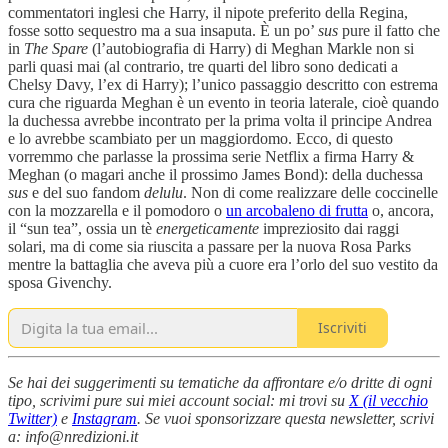
commentatori inglesi che Harry, il nipote preferito della Regina,
fosse sotto sequestro ma a sua insaputa. È un po’
sus
pure il fatto che
in
The Spare
(l’autobiografia di Harry) di Meghan Markle non si
parli quasi mai (al contrario, tre quarti del libro sono dedicati a
Chelsy Davy, l’ex di Harry); l’unico passaggio descritto con estrema
cura che riguarda Meghan è un evento in teoria laterale, cioè quando
la duchessa avrebbe incontrato per la prima volta il principe Andrea
e lo avrebbe scambiato per un maggiordomo. Ecco, di questo
vorremmo che parlasse la prossima serie Netflix a firma Harry &
Meghan (o magari anche il prossimo James Bond): della duchessa
sus
e del suo fandom
delulu
. Non di come realizzare delle coccinelle
con la mozzarella e il pomodoro o
un arcobaleno di frutta
o, ancora,
il “sun tea”, ossia un tè
energeticamente
impreziosito dai raggi
solari, ma di come sia riuscita a passare per la nuova Rosa Parks
mentre la battaglia che aveva più a cuore era l’orlo del suo vestito da
sposa Givenchy.
Iscriviti
Se hai dei suggerimenti su tematiche da affrontare e/o dritte di ogni
tipo, scrivimi pure sui miei account social: mi trovi su
X (il vecchio
Twitter)
e
Instagram
. Se vuoi sponsorizzare questa newsletter, scrivi
a: info@nredizioni.it