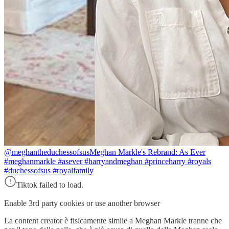
@meghantheduchessofsus
Meghan Markle's Rebrand: As Ever
#meghanmarkle #asever #harryandmeghan #princeharry #royals
#duchessofsus #royalfamily
Tiktok failed to load.
Enable 3rd party cookies or use another browser
La content creator è fisicamente simile a Meghan Markle tranne che