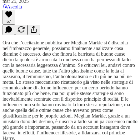
mar 25, 2025
Ascolta
57
Ora che l’eccitazione pubblica per Meghan Markle si è disciolta
nell’imbarazzo generale, possiamo finalmente analizzare cosa
diamine è successo, dato che finora la barricata di buone cause
dietro la quale si è arroccata la duchessa non ha permesso di farlo
con la necessaria leggerezza d’animo. Se criticavi lei, andavi contro
quelle buone cause, tutte tra l’altro giustissime come la lotta al
razzismo, il femminismo, l’anticolonialismo e chi più ne ha più ne
metta. Lo stesso meccanismo ricattatorio già visto nelle strategie di
comunicazione di alcune influencer: per un certo periodo hanno
funzionato più che bene, ma poi quelle stesse strategie si sono
inevitabilmente scontrate con il dispotico principio di realtà. E le
influencer non solo hanno rovinato la loro stessa reputazione, ma
anche quella delle ottime cause che avevano preso come
giustificazione per le proprie azioni. Meghan Markle, grazie a un
inusitato dono del destino, è riuscita a farlo su un palcoscenico molto
più grande e importante, passando da un account Instagram dove
faceva, in effetti, l’influencer lifestyle, a fidanzarsi col principe
Harry.