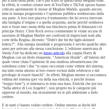
per il tono della pelle, che è più scuro di quello della Meghan reale.
In effetti, le content creator nere di YouTube e TikTok spesso hanno
criticato apertamente le mosse di Meghan Markle, quando ancora
tutta la stampa progressista e l’opinione pubblica sembravano dalla
sua parte. A loro non piaceva il trattamento che lei aveva riservato
alla famiglia d’origine e a quella acquisita, anche perché sembrava
non si fosse mai curata della sua
blackness
prima di fidanzarsi col
principe Harry. Chris Rock aveva commentato le velate accuse di
razzismo di Meghan Markle nei confronti di imprecisati reali alla
corte della Regina, dicendo: “Didn't she hit the light-skinned
lottery?”. Alla stampa mondiale e progressista è servito qualche altro
anno per arrivare alla stessa conclusione. L’edizione americana di
Vanity Fair
ha dedicato un
lungo articolo
alla coppia Harry &
Meghan con un titolo eloquente, “American Hustle”, all’interno del
quale viene citata l’opinione di una studiosa afroamericana che
sottolinea come i due “si siano raccontati come vittime del sistema,
ma tutto ruota attorno al loro essere esclusi dalla
whiteness
e dal
privilegio di essere bianchi”. In effetti, Meghan mentre si raccontava
vittima del sistema (per via della sua etnicità, o perché donna
“troppo forte”), si sistemava in testa una tiara. Etnicità che poi era
“bella attrice di Los Angeles”, non proprio tra le categorie più
oppresse al mondo, ma sicuramente tra le più addestrate a farlo
credere.
E in tanti ci hanno voluto credere. Online intorno ai duchi del