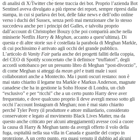
di analisi di X/Twitter che tiene traccia dei bot. Proprio l’azienda Bot
Sentinel aveva divulgato a più riprese dei report, sempre ripresi dalla
stampa, in cui si parlava dei bot, delle fake news e dell’odio online
verso i duchi del Sussex, senza però mai menzionare che lo stesso
succedeva anche per i principi del Galles, e talvolta proprio
dall’account di Christopher Bouzy (che poi comparirà anche nella
miniserie Netflix
Harry & Meghan
, accanto a quest’ultima). Di
questa e di altre storie
sus
è costellata la parabola di Meghan Markle,
di cui pochissimo è arrivato agli occhi del grande pubblico.
L’articolo di
Vanity Fair
parla anche dei progetti falliti della coppia,
del CEO di Spotify sconcertato che li definisce “truffatori”, degli
accordi sottobanco per un presunto libro di Meghan “post-divorzio”,
di come Meghan si atteggi da
mean girl
e tratti male i suoi
collaboratori anche a Montecito. Ma i punti oscuri restano: non è
mai stato chiarito il legame tra Markle e Markus Anderson, magnate
canadese che ha in gestione la Soho House di Londra, un club
“esclusivo” e per “ricchi” che a un certo punto Harry deve aver
frequentato, e dove qualcuno proprio lì deve avergli messo sotto gli
occhi l’account Instagram di Meghan; non è mai stato chiarito
perché Tyler Perry (il produttore e attore miliardario, considerato
conservatore e legato al movimento Black Lives Matter, ma da
questo anche criticato per alcuni atteggiamenti) avesse così a cuore
la causa di Harry & Meghan tanto da avergli offerto il volo della
fuga, ospitalità nella sua villa in Canada e guardie del corpo in
protezione. A un certo punto, era quasi venuto il dubbio ad alcuni