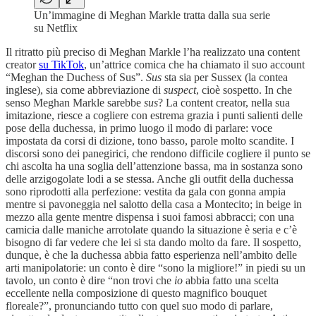
Un’immagine di Meghan Markle tratta dalla sua serie
su Netflix
Il ritratto più preciso di Meghan Markle l’ha realizzato una content
creator
su TikTok
, un’attrice comica che ha chiamato il suo account
“Meghan the Duchess of Sus”.
Sus
sta sia per Sussex (la contea
inglese), sia come abbreviazione di
suspect
, cioè sospetto. In che
senso Meghan Markle sarebbe
sus
? La content creator, nella sua
imitazione, riesce a cogliere con estrema grazia i punti salienti delle
pose della duchessa, in primo luogo il modo di parlare: voce
impostata da corsi di dizione, tono basso, parole molto scandite. I
discorsi sono dei panegirici, che rendono difficile cogliere il punto se
chi ascolta ha una soglia dell’attenzione bassa, ma in sostanza sono
delle arzigogolate lodi a se stessa. Anche gli outfit della duchessa
sono riprodotti alla perfezione: vestita da gala con gonna ampia
mentre si pavoneggia nel salotto della casa a Montecito; in beige in
mezzo alla gente mentre dispensa i suoi famosi abbracci; con una
camicia dalle maniche arrotolate quando la situazione è seria e c’è
bisogno di far vedere che lei si sta dando molto da fare. Il sospetto,
dunque, è che la duchessa abbia fatto esperienza nell’ambito delle
arti manipolatorie: un conto è dire “sono la migliore!” in piedi su un
tavolo, un conto è dire “non trovi che
io
abbia fatto una scelta
eccellente nella composizione di questo magnifico bouquet
floreale?”, pronunciando tutto con quel suo modo di parlare,